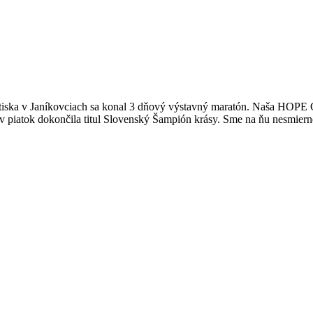
ska v Janíkovciach sa konal 3 dňový výstavný maratón. Naša HOPE Cas
ok dokončila titul Slovenský Šampión krásy. Sme na ňu nesmierne