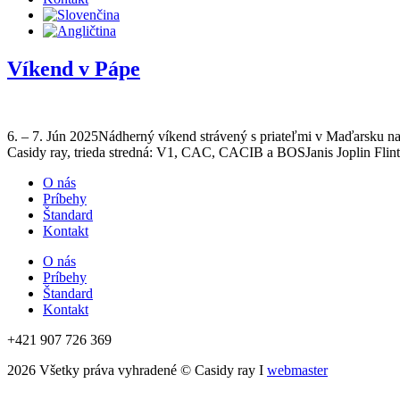
Víkend v Pápe
6. – 7. Jún 2025Nádherný víkend strávený s priateľmi v Maďarsku n
Casidy ray, trieda stredná: V1, CAC, CACIB a BOSJanis Joplin Flin
O nás
Príbehy
Štandard
Kontakt
O nás
Príbehy
Štandard
Kontakt
+421 907 726 369
2026 Všetky práva vyhradené © Casidy ray I
webmaster