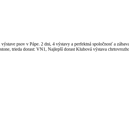
a výstave psov v Pápe. 2 dni, 4 výstavy a perfektná spoločnosť a zá
tstone, trieda dorast: VN1, Najlepší dorast Klubová výstava chrtovro