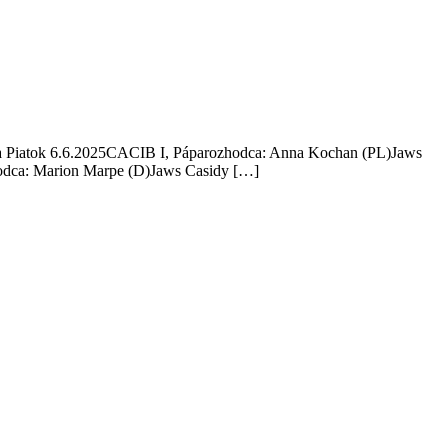
bava Piatok 6.6.2025CACIB I, Páparozhodca: Anna Kochan (PL)Jaws
zhodca: Marion Marpe (D)Jaws Casidy […]