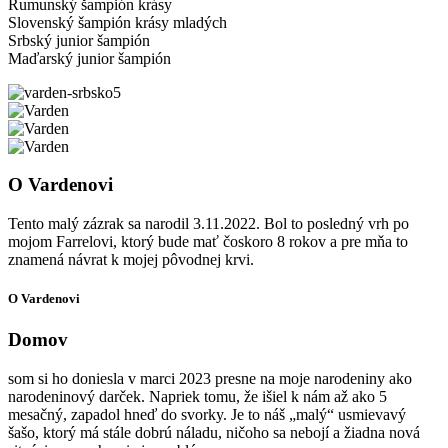
Rumunský šampión krásy
Slovenský šampión krásy mladých
Srbský junior šampión
Maďarský junior šampión
O Vardenovi
Tento malý zázrak sa narodil 3.11.2022. Bol to posledný vrh po
mojom Farrelovi, ktorý bude mať čoskoro 8 rokov a pre mňa to
znamená návrat k mojej pôvodnej krvi.
O Vardenovi
Domov
som si ho doniesla v marci 2023 presne na moje narodeniny ako
narodeninový darček. Napriek tomu, že išiel k nám až ako 5
mesačný, zapadol hneď do svorky. Je to náš „malý“ usmievavý
šašo, ktorý má stále dobrú náladu, ničoho sa nebojí a žiadna nová