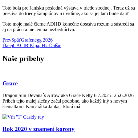
Toto bola pre Janisku posledná výstava v triede strednej. Teraz už sa
presúva do triedy šampiónov a uvidíme, ako sa jej tam bude dariť.
Toto moje malé čierne ADHD konečne doscáva rozum a sústredí sa
aj na prácu a nie len na nezbedníctva.
Prev
Späť
Grafenegg 2026
Ďalej
CACIB Pápa, HU
Ďalšie
Naše príbehy
Grace
Dragon Sun Devana´s Arrow aka Grace Kelly 6.7.2025- 25.6.2026
Príbeh tejto malej slečny začal podobne, ako každý iný s novým
šteniatkom. Kamarátka Janka, ktorá má
Rok 2020 v znamení korony