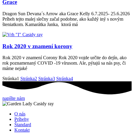
Grace
Dragon Sun Devana´s Arrow aka Grace Kelly 6.7.2025- 25.6.2026
Príbeh tejto malej slečny začal podobne, ako každý iný s novým
šteniatkom. Kamarátka Janka, ktorá má
Rok 2020 v znamení korony
Rok 2020 v znamení Corony Rok 2020 vojde určite do dejín, ako
rok poznamenaný COVID -19 vírusom. Ale, pýtajú sa nás psy, či
máme nejaké
Stránka
1
Stránka
2
Stránka
3
Stránka
4
napíšte nám
O nás
Príbehy
Štandard
Kontakt