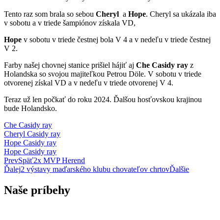
Tento raz som brala so sebou
Cheryl
a
Hope
. Cheryl sa ukázala iba
v sobotu a v triede šampiónov získala VD,
Hope
v sobotu v triede čestnej bola V 4 a v nedeľu v triede čestnej
V 2.
Farby našej chovnej stanice prišiel hájiť aj
Che Casidy ray
z
Holandska so svojou majiteľkou Petrou Döle. V sobotu v triede
otvorenej získal VD a v nedeľu v triede otvorenej V 4.
Teraz už len počkať do roku 2024. Ďalšou hosťovskou krajinou
bude Holandsko.
Che Casidy ray
Cheryl Casidy ray
Hope Casidy ray
Hope Casidy ray
Prev
Späť
2x MVP Herend
Ďalej
2 výstavy maďarského klubu chovateľov chrtov
Ďalšie
Naše príbehy