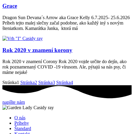
Grace
Dragon Sun Devana´s Arrow aka Grace Kelly 6.7.2025- 25.6.2026
Príbeh tejto malej slečny začal podobne, ako každý iný s novým
šteniatkom. Kamarátka Janka, ktorá má
Rok 2020 v znamení korony
Rok 2020 v znamení Corony Rok 2020 vojde určite do dejín, ako
rok poznamenaný COVID -19 vírusom. Ale, pýtajú sa nás psy, či
máme nejaké
Stránka
1
Stránka
2
Stránka
3
Stránka
4
napíšte nám
O nás
Príbehy
Štandard
Kontakt