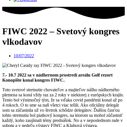
FIWC 2022 – Svetový kongres
vlkodavov
10/07/2022
7.- 10.7 2022 sa v nádhernom prostredí areálu Golf rezort
Konopište konal kongres FIWC.
Toto svetové stretnutie chovateľov a majiteľov nášho nádherného
plemena sa koná vždy raz za 2 roky v niektorej z európskych krajín.
Tento bol výnimočný tým, že sa vďaka covid pandémii konal až po
4 rokoch. O to sme sa naň všetci viac tešili. Ako oficiálny delegát
som sa zúčastnila už vo štvtrok schôdze delegátov. Ďalšou časťou
tohto stretnutia bol piatkový kongres, na ktorom sa mohol zúčastniť
každý, koho zaujímali témy prednášok. No a v neposlednom rade v
sobotu a v nedeľu výstavy FIWC a Klubová výstava.